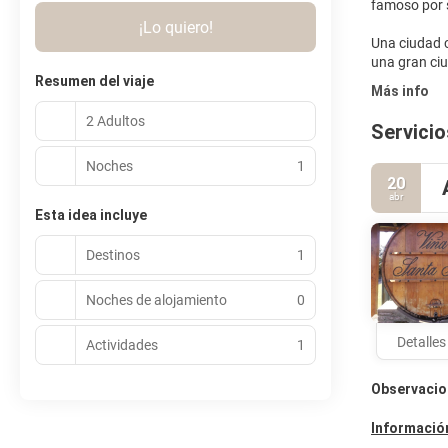
famoso por 
¡Lo quiero!
Una ciudad c
Resumen del viaje
Más info
2 Adultos
Servicio
Noches
1
20
abr
Esta idea incluye
Destinos
1
Noches de alojamiento
0
Detalles
Actividades
1
Observacio
Información