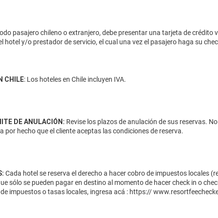
odo pasajero chileno o extranjero, debe presentar una tarjeta de crédito 
el hotel y/o prestador de servicio, el cual una vez el pasajero haga su ch
N CHILE
: Los hoteles en Chile incluyen IVA.
MITE DE ANULACIÓN:
Revise los plazos de anulación de sus reservas. No
da por hecho que el cliente aceptas las condiciones de reserva.
:
Cada hotel se reserva el derecho a hacer cobro de impuestos locales (res
que sólo se pueden pagar en destino al momento de hacer check in o check
de impuestos o tasas locales, ingresa acá :
https:// www.resortfeecheck