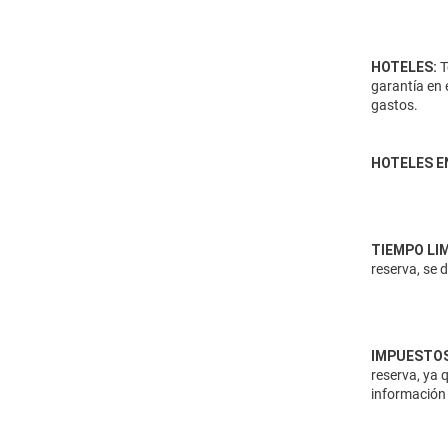
HOTELES:
T
garantía en 
gastos.
HOTELES E
TIEMPO LI
reserva, se 
IMPUESTOS
reserva, ya 
información 