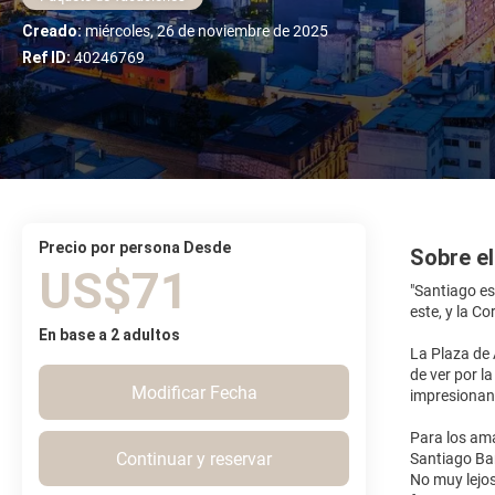
Creado:
miércoles, 26 de noviembre de 2025
Ref ID:
40246769
precio por persona Desde
Sobre el
US$71
"Santiago es 
este, y la Co
En base a 2 adultos
La Plaza de 
de ver por l
Modificar Fecha
impresionant
Para los ama
Continuar y reservar
Santiago Bar
No muy lejos