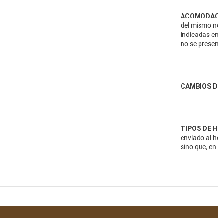
ACOMODAC
del mismo no
indicadas en
no se presen
CAMBIOS D
TIPOS DE 
enviado al h
sino que, en