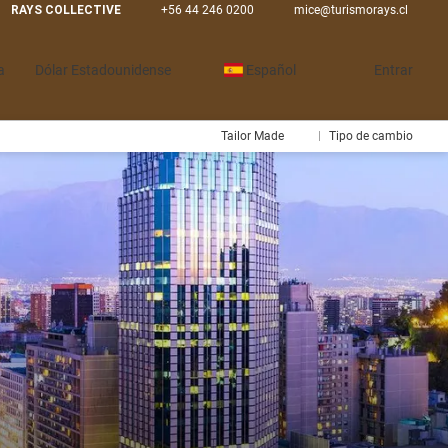
RAYS COLLECTIVE
+56 44 246 0200
mice@turismorays.cl
a
Dólar Estadounidense
Español
Entrar
Tailor Made
Tipo de cambio